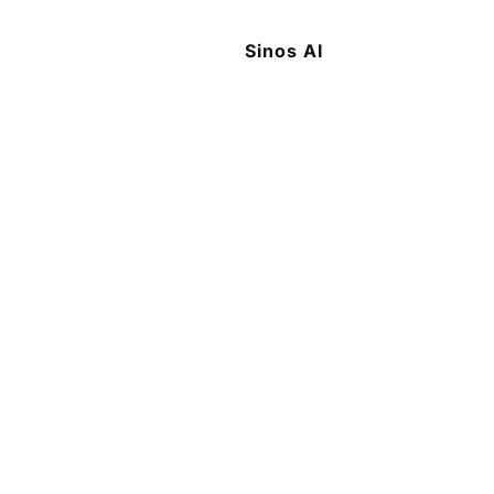
Sinos AI 